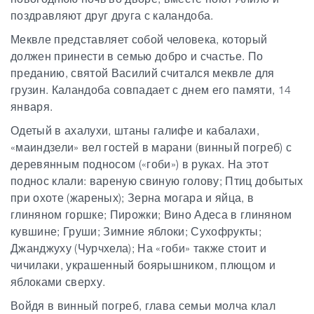
поздравляют друг друга с каландоба.
Меквле представляет собой человека, который
должен принести в семью добро и счастье. По
преданию, святой Василий считался меквле для
грузин. Каландоба совпадает с днем ​​его памяти, 14
января.
Одетый в ахалухи, штаны галифе и кабалахи,
«маиндзели» вел гостей в марани (винный погреб) с
деревянным подносом («гоби») в руках. На этот
поднос клали: вареную свиную голову; Птиц добытых
при охоте (жареных); Зерна могара и яйца, в
глиняном горшке; Пирожки; Вино Адеса в глиняном
кувшине; Груши; Зимние яблоки; Сухофрукты;
Джанджуху (Чурчхела); На «гоби» также стоит и
чичилаки, украшенный боярышником, плющом и
яблоками сверху.
Войдя в винный погреб, глава семьи молча клал