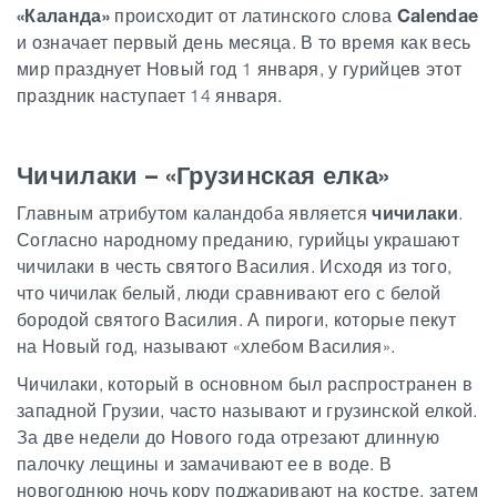
«Каланда»
происходит от латинского слова
Calendae
и означает первый день месяца. В то время как весь
Статьи
мир празднует Новый год 1 января, у гурийцев этот
праздник наступает 14 января.
Грузия
Чичилаки – «Грузинская елка»
Главным атрибутом каландоба является
чичилаки
.
Согласно народному преданию, гурийцы украшают
чичилаки в честь святого Василия. Исходя из того,
что чичилак белый, люди сравнивают его с белой
бородой святого Василия. А пироги, которые пекут
на Новый год, называют «хлебом Василия».
Чичилаки, который в основном был распространен в
западной Грузии, часто называют и грузинской елкой.
За две недели до Нового года отрезают длинную
палочку лещины и замачивают ее в воде. В
новогоднюю ночь кору поджаривают на костре, затем