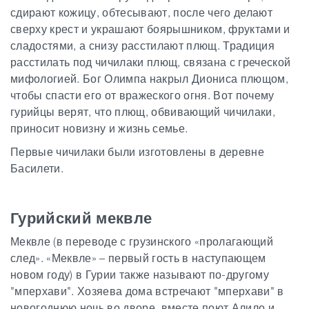
сдирают кожицу, обтесывают, после чего делают
сверху крест и украшают боярышником, фруктами и
сладостями, а снизу расстилают плющ. Традиция
расстилать под чичилаки плющ, связана с греческой
мифологией. Бог Олимпа накрыл Диониса плющом,
чтобы спасти его от вражеского огня. Вот почему
гурийцы верят, что плющ, обвивающий чичилаки,
приносит новизну и жизнь семье.
Первые чичилаки были изготовлены в деревне
Басилети.
Гурийский меквле
Меквле (в переводе с грузинского «пролагающий
след». «Меквле» – первый гость в наступающем
новом году) в Гурии также называют по-другому
"мперхави". Хозяева дома встречают "мперхави" в
новогоднюю ночь во дворе, вместе поют Алило и