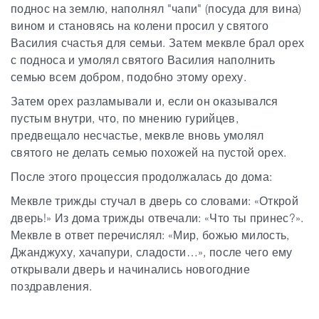
поднос на землю, наполнял "чапи" (посуда для вина)
вином и становясь на колени просил у святого
Василия счастья для семьи. Затем меквле брал орех
с подноса и умолял святого Василия наполнить
семью всем добром, подобно этому ореху.
Затем орех разламывали и, если он оказывался
пустым внутри, что, по мнению гурийцев,
предвещало несчастье, меквле вновь умолял
святого не делать семью похожей на пустой орех.
После этого процессия продолжалась до дома:
Меквле трижды стучал в дверь со словами: «Открой
дверь!» Из дома трижды отвечали: «Что ты принес?».
Меквле в ответ перечислял: «Мир, божью милость,
Джанджуху, хачапури, сладости…», после чего ему
открывали дверь и начинались новогодние
поздравления.