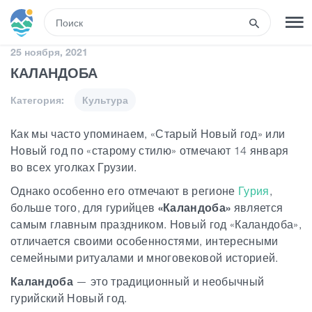
RUS
25 ноября, 2021
КАЛАНДОБА
РЕГИСТРАЦИЯ
ВХОД
Категория:
Культура
Туры
Как мы часто упоминаем, «Старый Новый год» или
Новый год по «старому стилю» отмечают 14 января
во всех уголках Грузии.
Гостиницы
Однако особенно его отмечают в регионе
Гурия
,
больше того, для гурийцев
«Каландоба»
является
Транспорт
самым главным праздником. Новый год «Каландоба»,
отличается своими особенностями, интересными
семейными ритуалами и многовековой историей.
Развлечения
Каландоба
— это традиционный и необычный
гурийский Новый год.
Гиды