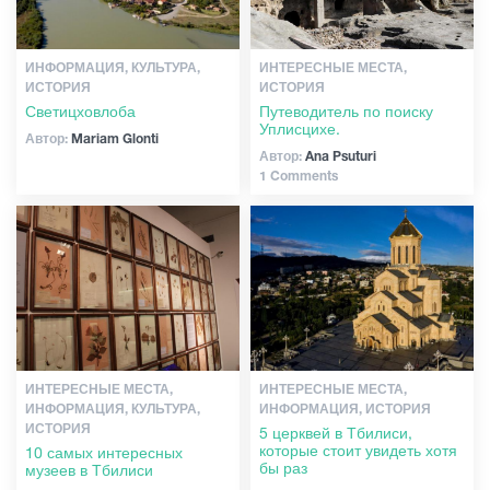
ИНФОРМАЦИЯ, КУЛЬТУРА,
ИНТЕРЕСНЫЕ МЕСТА,
ИСТОРИЯ
ИСТОРИЯ
Светицховлоба
Путеводитель по поиску
Уплисцихе.
Автор:
Mariam Glonti
Автор:
Ana Psuturi
1 Comments
ИНТЕРЕСНЫЕ МЕСТА,
ИНТЕРЕСНЫЕ МЕСТА,
ИНФОРМАЦИЯ, КУЛЬТУРА,
ИНФОРМАЦИЯ, ИСТОРИЯ
ИСТОРИЯ
5 церквей в Тбилиси,
которые стоит увидеть хотя
10 самых интересных
бы раз
музеев в Тбилиси