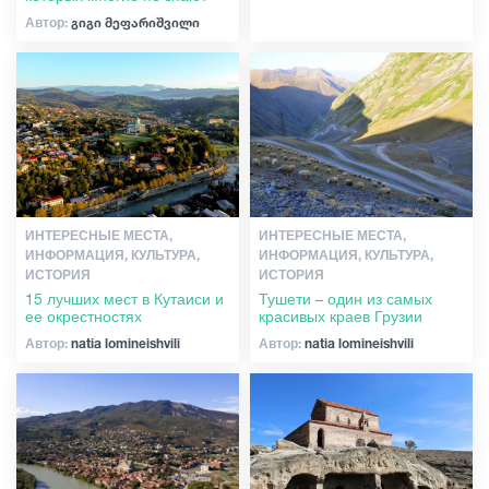
Автор:
გიგი მეფარიშვილი
Гиды
Статьи
Транспорт
ИНТЕРЕСНЫЕ МЕСТА,
ИНТЕРЕСНЫЕ МЕСТА,
ИНФОРМАЦИЯ, КУЛЬТУРА,
ИНФОРМАЦИЯ, КУЛЬТУРА,
События
ИСТОРИЯ
ИСТОРИЯ
15 лучших мест в Кутаиси и
Тушети – один из самых
ее окрестностях
красивых краев Грузии
Планирование поездки
Автор:
natia lomineishvili
Автор:
natia lomineishvili
Грузия