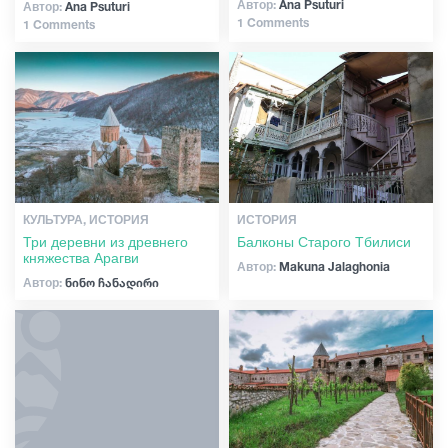
Автор:
Ana Psuturi
Автор:
Ana Psuturi
1 Comments
1 Comments
КУЛЬТУРА, ИСТОРИЯ
ИСТОРИЯ
Три деревни из древнего
Балконы Старого Тбилиси
княжества Арагви
Автор:
Makuna Jalaghonia
Автор:
ნინო ჩანადირი