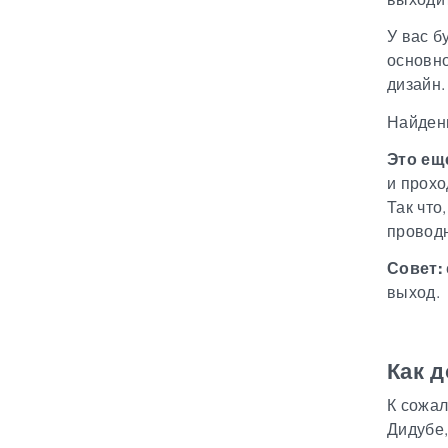
У вас б
основно
дизайн.
Найденн
Это еще
и прохо
Так что
проводн
Совет:
выход.
Как д
К сожал
Дидубе,