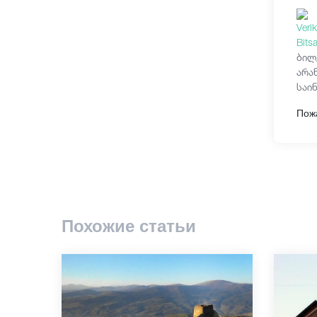
ბილ
არა
საი
Пож
Похожие статьи