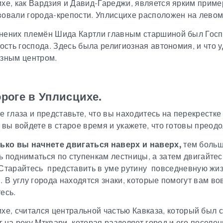
хе, как Вардзия и Давид-Гареджи, является ярким пример
овали города-крепости. Уплисцихе расположен на левом
ених племён Шида Картли главным старшиной был Господ
пость господа. Здесь была религиозная автономия, и что
озным центром.
роге в Уплисцихе.
е глаза и представьте, что вы находитесь на перекрестке 
 вы войдете в старое время и укажете, что готовы преод
лько вы начнете двигаться наверх и наверх,
тем больш
 подниматься по ступенкам лестницы,
а затем двигайтес
.Старайтесь
представить в уме рутину повседневную жиз
. В углу города находятся знаки, которые помогут вам во
есь.
хе, считался центральной частью Кавказа,
который был 
 на реку Мтквари, которая разделяет город и его поселен