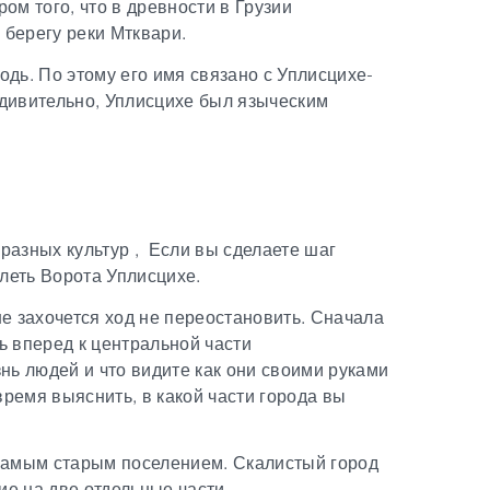
ом того, что в древности в Грузии
 берегу реки Мтквари.
ь. По этому его имя связано с Уплисцихе-
 удивительно, Уплисцихе был языческим
разных культур ,
Если вы сделаете шаг
олеть Ворота Уплисцихе.
е захочется ход не переостановить
.
Сначала
ь вперед к центральной части
нь людей и что видите как они своими руками
время выяснить, в какой части города вы
самым старым поселением.
Скалистый город
ие на две отдельные части.