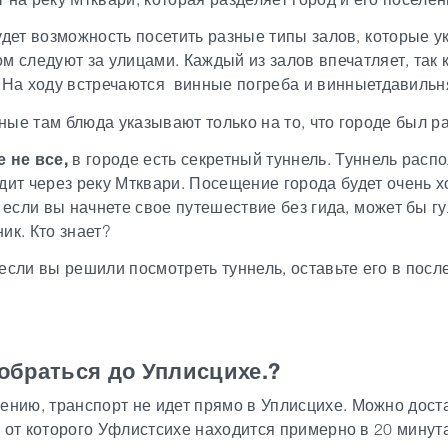
удет возможность посетить разные типы залов,
которые у
м следуют за улицами.
Каждый из залов впечатляет, так 
На ходу встречаются винные погреба и винныетдавильн
ые там блюда указывают только на то, что городе был ра
 не все,
в городе есть секретный туннель.
Туннель распо
дит через реку Мтквари.
Посещение города будет очень 
, если вы начнете свое путешествие без гида,
может бы гу
ик. Кто знает?
если вы решили посмотреть туннель, оставьте его в посл
обраться до Уплисцихе.
?
ению, транспорт не идет прямо в Уплисцихе.
Можно доста
 от которого Уфлистсихе находится примерно в 20 минут