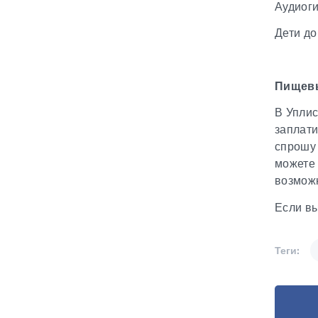
Аудиоги
Дети до
Пищевы
В Уплис
заплати
спрошу 
можете 
возможн
Если вы
Теги: