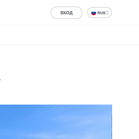
ВХОД
RUS
.