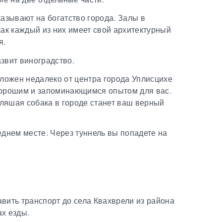
казывают на богатство города.
Залы в
как каждый из них имеет свой архитектурный
я.
звит виноградство.
ложен недалеко от центра города Уплисцихе
хорошим и запоминающимся опытом для вас.
ляшая собака в городе станет ваш верный
еднем месте. Через туннель вы попадете на
вить транспорт до села Квахврели из района
ах езды.