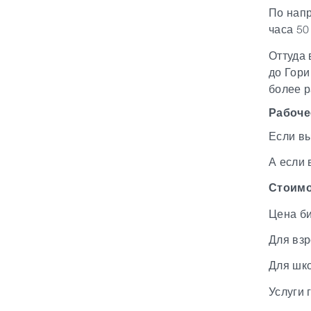
По напр
часа 50
Оттуда 
до Гори
более р
Рабоче
Если вы
А если 
Стоимо
Цена би
Для взр
Для шко
Услуги 