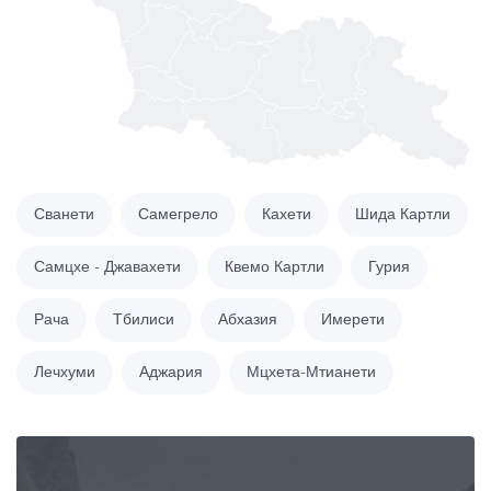
Сванети
Самегрело
Кахети
Шида Картли
Самцхе - Джавахети
Квемо Картли
Гурия
Рача
Тбилиси
Абхазия
Имерети
Лечхуми
Аджария
Мцхета-Мтианети