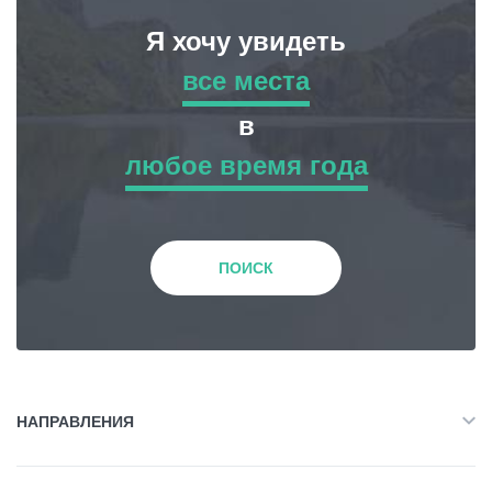
Я хочу увидеть
все места
все места
в
любое время года
Приключенческий Тур
любое время года
Природа
Зима
ПОИСК
История и Культура
Весна
Жилье
Лето
НАПРАВЛЕНИЯ
Объект Питания
Все