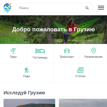
RUS
РЕГИСТРАЦИЯ
ВХОД
Добро пожаловать в Грузию
Развлечения
Туры
Транспорт
Развлечения
Гостиницы
Туры
Маршруты
Гиды
Статьи
Гостиницы
Исследуй Грузию
Еда и вино