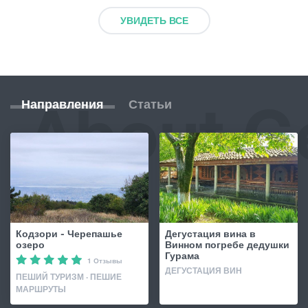
УВИДЕТЬ ВСЕ
About G
Направления
Статьи
Кодзори - Черепашье
Дегустация вина в
озеро
Винном погребе дедушки
Гурама
1 Отзывы
ДЕГУСТАЦИЯ ВИН
ПЕШИЙ ТУРИЗМ · ПЕШИЕ
МАРШРУТЫ