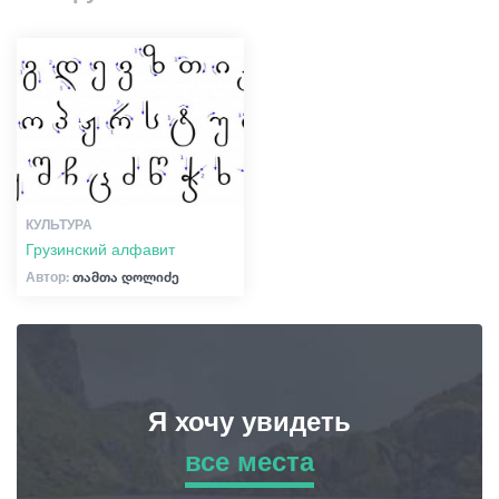
Шопинг
Статьи
Винтаж бары
Культура
Грузия
История
Экстремальный Спорт
КУЛЬТУРА
Грузинский алфавит
Автор:
თამთა დოლიძე
Я хочу увидеть
все места
все места