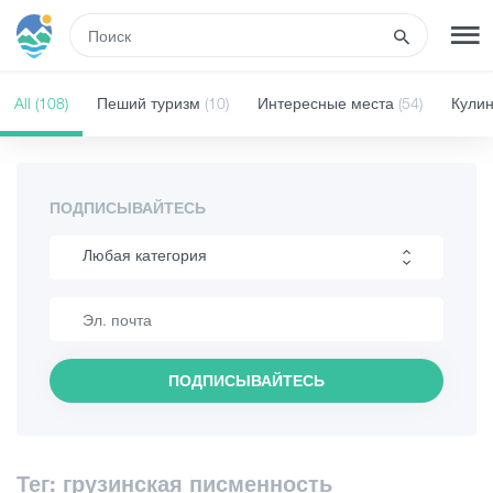
RUS
All
(108)
Пеший туризм
(10)
Интересные места
(54)
Кули
РЕГИСТРАЦИЯ
ВХОД
Туры
ПОДПИСЫВАЙТЕСЬ
Любая категория
Гостиницы
Пеший туризм
Транспорт
Интересные места
ПОДПИСЫВАЙТЕСЬ
Кулинария
Развлечения
Информация
Гиды
Тег: грузинская писменность