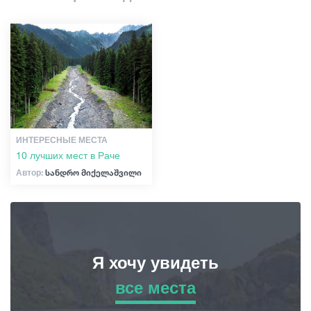
Шопинг
Гиды
Винтаж бары
Культура
Статьи
История
Транспорт
Экстремальный Спорт
ИНТЕРЕСНЫЕ МЕСТА
10 лучших мест в Раче
События
Автор:
სანდრო მიქელაშვილი
Планирование поездки
Грузия
Я хочу увидеть
все места
все места