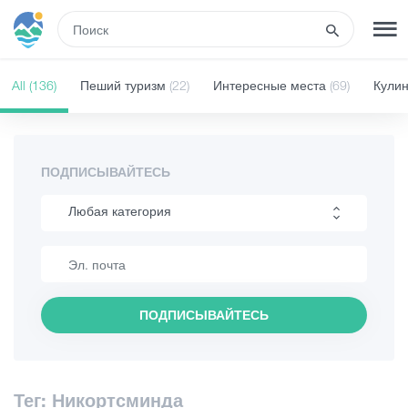
RUS
All
(136)
Пеший туризм
(22)
Интересные места
(69)
Кули
РЕГИСТРАЦИЯ
ВХОД
Развлечения
ПОДПИСЫВАЙТЕСЬ
Любая категория
Туры
Пеший туризм
Маршруты
Интересные места
ПОДПИСЫВАЙТЕСЬ
Кулинария
Гостиницы
Информация
Еда и вино
Тег: Никортсминда