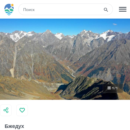
RUS
РЕГИСТРАЦИЯ
ВХОД
Туры
Гостиницы
1
/1
Транспорт
Развлечения
Бжедух
Гиды