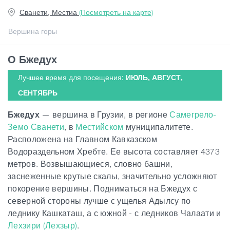
Сванети, Местиа
(Посмотреть на карте)
Статьи
Вершина горы
О Бжедух
Грузия
Лучшее время для посещения:
ИЮЛЬ, АВГУСТ,
СЕНТЯБРЬ
Бжедух
— вершина в Грузии, в регионе
Самегрело-
Земо Сванети
, в
Местийском
муниципалитете.
Расположена на Главном Кавказском
Водораздельном Хребте. Ее высота составляет 4373
метров. Возвышающиеся, словно башни,
заснеженные крутые скалы, значительно усложняют
покорение вершины. Подниматься на Бжедух с
северной стороны лучше с ущелья Адылсу по
леднику Кашкаташ, а с южной - с ледников Чалаати и
Лехзири (Лехзыр)
.