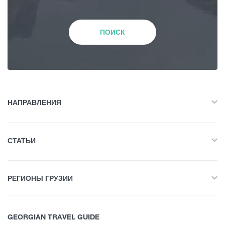
Природа
Зима
ПОИСК
История и Культура
Весна
Жилье
Лето
НАПРАВЛЕНИЯ
Объект Питания
Все
Осень
СТАТЬИ
Приключенческий Тур
Развлечения / Покупки
Все
Природа
РЕГИОНЫ ГРУЗИИ
Пеший туризм
История и Культура
Инфраструктурный Объект
Все
Интересные места
Жилье
GEORGIAN TRAVEL GUIDE