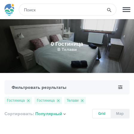
RUS
РЕГИСТРАЦИЯ
ВХОД
0 Гостиница
В Телави
Туры
Гостиницы
Фильтровать результаты
Транспорт
Гостиница
Гостиница
Телави
Развлечения
Сортировать:
Популярный
Grid
Map
Гиды