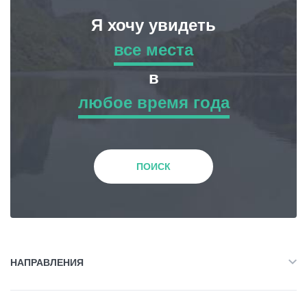
Я хочу увидеть
все места
все места
в
любое время года
Приключенческий Тур
любое время года
Природа
Зима
ПОИСК
История и Культура
Весна
Жилье
Лето
НАПРАВЛЕНИЯ
Объект Питания
Все