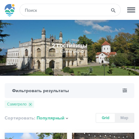
RUS
РЕГИСТРАЦИЯ
ВХОД
2 Гостиницы
В Самегрело
Туры
Гостиницы
Фильтровать результаты
Транспорт
Самегрело
Развлечения
Сортировать:
Популярный
Grid
Map
Гиды