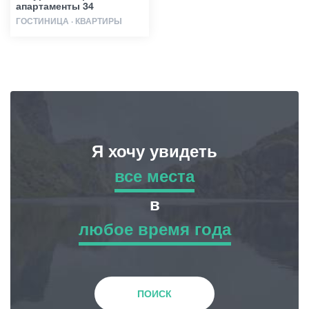
апартаменты 34
ГОСТИНИЦА · КВАРТИРЫ
Я хочу увидеть
все места
все места
в
любое время года
Приключенческий Тур
любое время года
Природа
Зима
ПОИСК