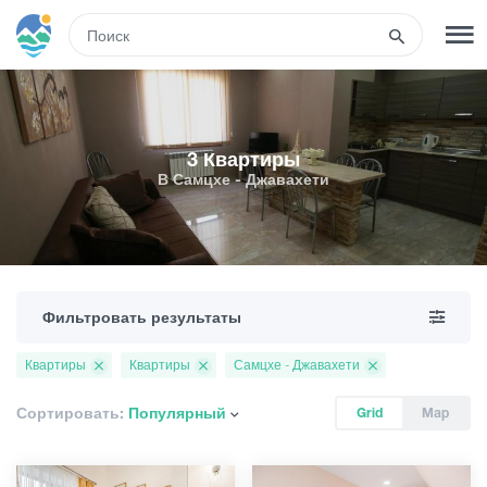
RUS
РЕГИСТРАЦИЯ
ВХОД
3 Квартиры
В Самцхе - Джавахети
Туры
Гостиницы
Фильтровать результаты
Транспорт
Квартиры
Квартиры
Самцхе - Джавахети
Развлечения
Сортировать:
Популярный
Grid
Map
Гиды