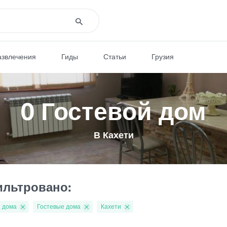
азвлечения
Гиды
Статьи
Грузия
0 Гостевой дом
В Кахети
льтровано:
 дома
Гостевые дома
Кахети