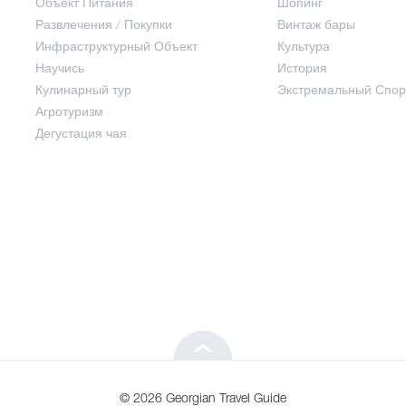
Объект Питания
Шопинг
Развлечения / Покупки
Винтаж бары
Инфраструктурный Объект
Культура
Развлечения / Покупки
Научись
История
Кулинарный тур
Экстремальный Спор
Инфраструктурный Объект
Агротуризм
Дегустация чая
Научись
Кулинарный тур
Агротуризм
Дегустация чая
© 2026 Georgian Travel Guide