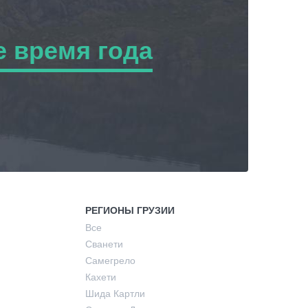
 время года
ремя года
РЕГИОНЫ ГРУЗИИ
Все
Сванети
Самегрело
Кахети
Шида Картли