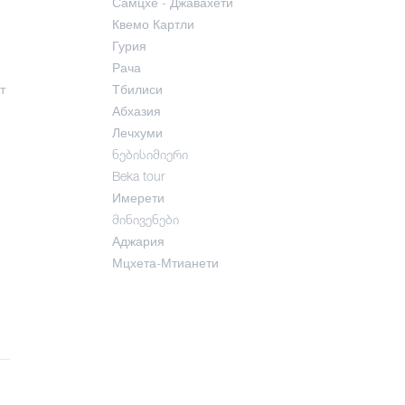
Самцхе - Джавахети
Квемо Картли
Гурия
Рача
т
Тбилиси
Абхазия
Лечхуми
ნებისიმიერი
Beka tour
Имерети
მინივენები
Аджария
Мцхета-Мтианети