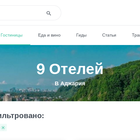
Гостиницы
Еда и вино
Гиды
Статьи
Тра
9 Отелей
В Аджария
льтровано: