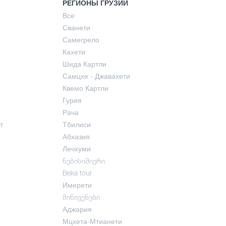
РЕГИОНЫ ГРУЗИИ
Все
Сванети
Самегрело
Кахети
Шида Картли
Самцхе - Джавахети
Квемо Картли
Гурия
Рача
т
Тбилиси
Абхазия
Лечхуми
ნებისიმიერი
Beka tour
Имерети
მინივენები
Аджария
Мцхета-Мтианети