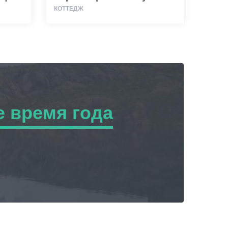
КОТТЕДЖ
 время года
ремя года