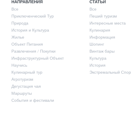
НАПРАВЛЕНИЯ
СТАТЬИ
Все
Все
Приключенческий Тур
Пеший туризм
Жилье
Осень
Природа
Интересные места
История и Культура
Кулинария
Жилье
Информация
Объект Питания
Объект Питания
Шопинг
Развлечения / Покупки
Винтаж бары
Инфраструктурный Объект
Культура
Развлечения / Покупки
Научись
История
Кулинарный тур
Экстремальный Спор
Инфраструктурный Объект
Агротуризм
Дегустация чая
Маршруты
Научись
События и фестивали
Кулинарный тур