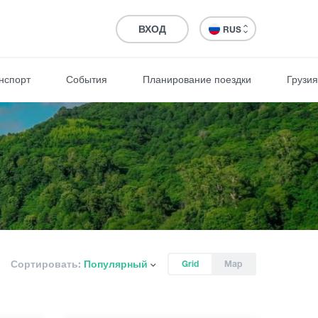
ВХОД
RUS
нспорт
События
Планирование поездки
Грузия
Сортировать:
Популярный
Grid
Map