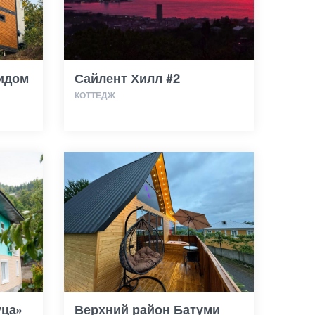
видом
Сайлент Хилл #2
КОТТЕДЖ
уца»
Верхний район Батуми