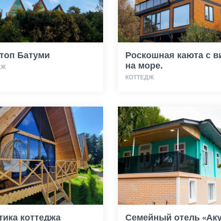
топ Батуми
Роскошная каюта с 
на море.
ДЖ
КОТТЕДЖ
тика коттеджа
Семейный отель «Ак