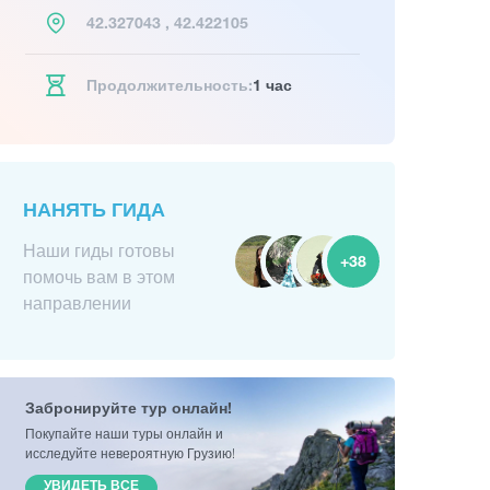
42.327043 , 42.422105
Продолжительность:
1 час
НАНЯТЬ ГИДА
Наши гиды готовы
+38
помочь вам в этом
направлении
Забронируйте тур онлайн!
Покупайте наши туры онлайн и
исследуйте невероятную Грузию!
УВИДЕТЬ ВСЕ