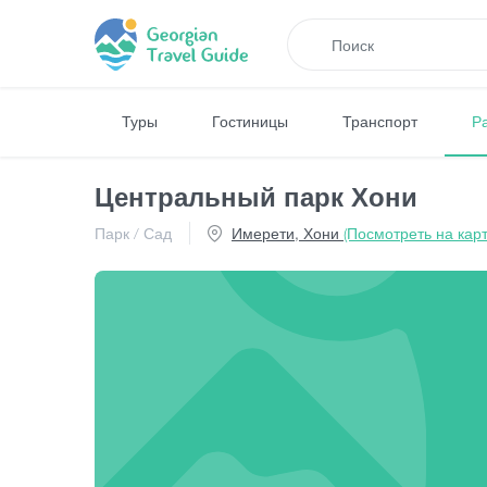
Туры
Гостиницы
Транспорт
Р
Центральный парк Хони
Парк / Сад
Имерети, Хони
(Посмотреть на карт