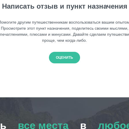
Написать отзыв и пункт назначения
Помогите другим путешественникам воспользоваться вашим опытом
Просмотрите этот пункт назначения, поделитесь своими мыслями,
печатлениями, плюсами и минусами. Давайте сделаем путешеств
проще, чем когда-либо.
ОЦЕНИТЬ
ть
все места
в
любое
все места
любое в