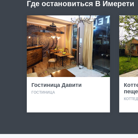
Где остановиться В Имерети
Гостиница Давити
Котт
пеще
ГОСТИНИЦА
КОТТЕ