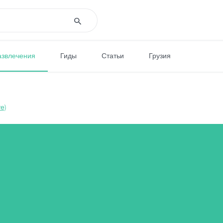
азвлечения
Гиды
Статьи
Грузия
е)