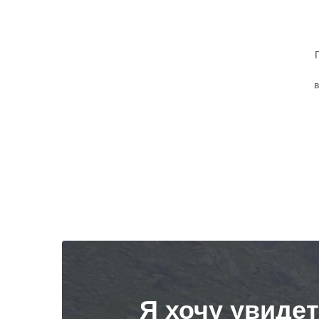
в
Я хочу увиде