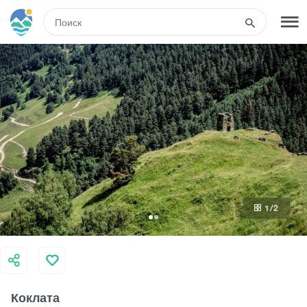
RUS
РЕГИСТРАЦИЯ
ВХОД
Туры
Гостиницы
1
/2
Транспорт
Развлечения
Коклата
Гиды