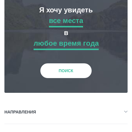
Я хочу увидеть
все места
все места
в
любое время года
Приключенческий Тур
любое время года
Природа
Зима
ПОИСК
История и Культура
Весна
Жилье
Лето
НАПРАВЛЕНИЯ
Объект Питания
Все
Осень