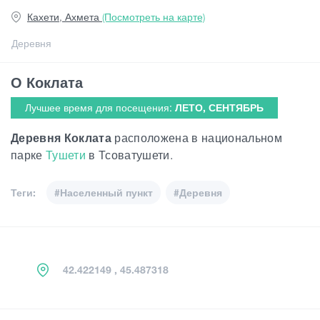
Кахети, Ахмета
(Посмотреть на карте)
Статьи
Деревня
О Коклата
Грузия
Лучшее время для посещения:
ЛЕТО, СЕНТЯБРЬ
Деревня Коклата
расположена в национальном
парке
Тушети
в Тсоватушети.
Теги:
#Населенный пункт
#Деревня
42.422149 , 45.487318