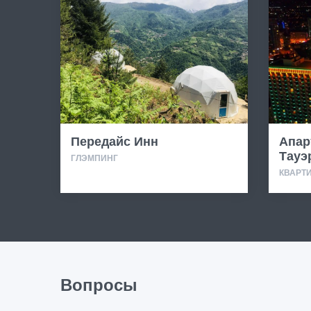
Передайс Инн
Апар
Тауэ
ГЛЭМПИНГ
КВАРТ
Вопросы