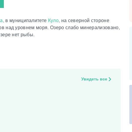
а
, в муниципалитете
Куло
, на северной стороне
ров над уровнем моря. Озеро слабо минерализовано,
озере нет рыбы.
Увидеть все