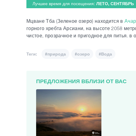
Лучшее время для посещения:
ЛЕТО, СЕНТЯБРЬ
Мцване Тба (Зеленое озеро) находится в
Ачар
горного хребта Арсиани, на высоте 2058 мет
чистое, прозрачное и пригодное для питья. в 
Теги:
#природа
#озеро
#Вода
ПРЕДЛОЖЕНИЯ ВБЛИЗИ ОТ ВАС