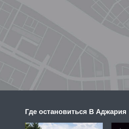
Где остановиться В Аджария