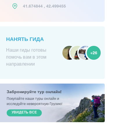
41.674844 , 42.499455
НАНЯТЬ ГИДА
Наши гиды готовы
+26
помочь вам в этом
направлении
Забронируйте тур онлайн!
Покупайте наши туры онлайн и
исследуйте невероятную Грузию!
УВИДЕТЬ ВСЕ