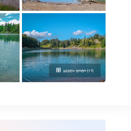
ᲧᲕᲔᲚᲐ ᲤᲝᲢᲝ (+1)