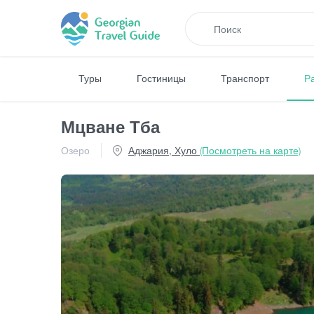
Туры
Гостиницы
Транспорт
Р
Мцване Тба
Озеро
Аджария, Хуло
(Посмотреть на карте)