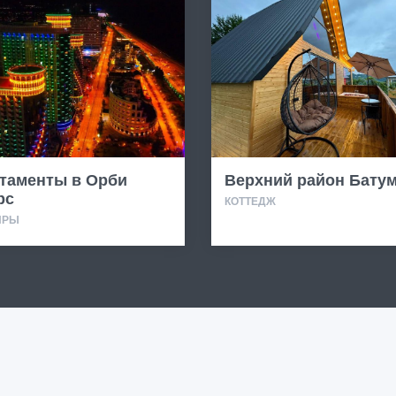
таменты в Орби
Верхний район Бату
рс
КОТТЕДЖ
ИРЫ