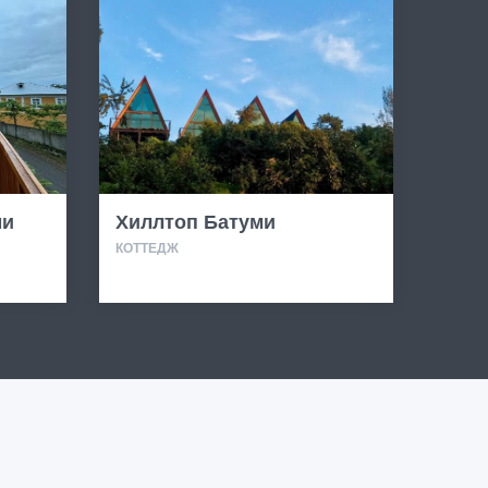
ми
Хиллтоп Батуми
КОТТЕДЖ