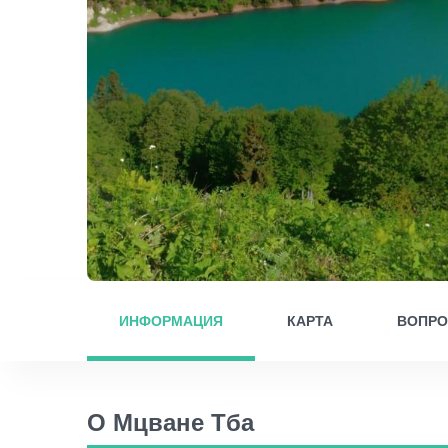
ИНФОРМАЦИЯ
КАРТА
ВОПР
О Мцване Тба