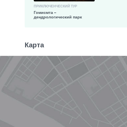
ПРИКЛЮЧЕНЧЕСКИЙ ТУР
Гомисмта –
дендрологический парк
Карта