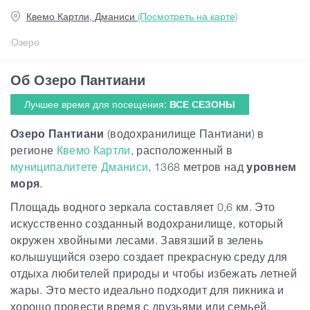
Квемо Картли, Дманиси
(Посмотреть на карте)
Статьи
Озеро
Об Озеро Пантиани
Грузия
Лучшее время для посещения:
ВСЕ СЕЗОНЫ
Озеро Пантиани
(водохранилище Пантиани) в
регионе
Квемо Картли
, расположенный в
муниципалитете Дманиси
, 1368 метров над
уровнем
моря
.
Площадь водного зеркала составляет 0,6 км. Это
искусственно созданный водохранилище, который
окружен хвойными лесами. Завязший в зелень
колышущийся озеро создает прекрасную среду для
отдыха любителей природы и чтобы избежать летней
жары. Это место идеально подходит для пикника и
хорошо провести время с друзьями или семьей.