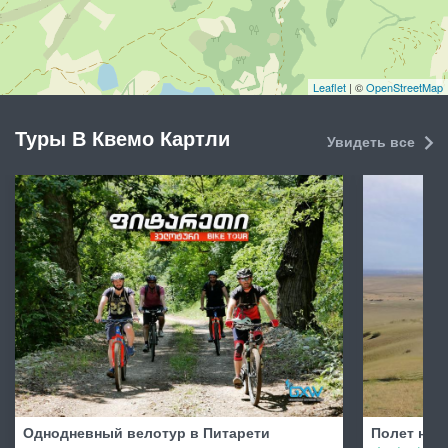
Leaflet
| ©
OpenStreetMap
Туры В Квемо Картли
Увидеть все
Однодневный велотур в Питарети
Полет на п