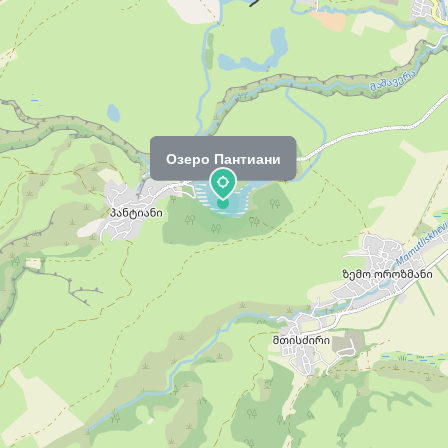
Озеро Пантиани