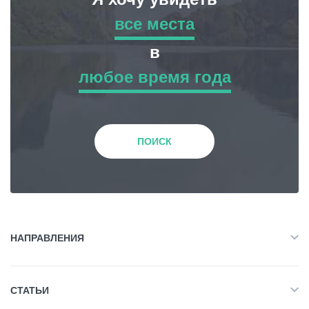
все места
все места
в
любое время года
Приключенческий Тур
любое время года
Природа
Зима
ПОИСК
История и Культура
Весна
Жилье
Лето
НАПРАВЛЕНИЯ
Объект Питания
Все
Осень
СТАТЬИ
Приключенческий Тур