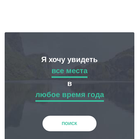
Я хочу увидеть
все места
все места
в
любое время года
Приключенческий Тур
любое время года
Природа
Зима
ПОИСК