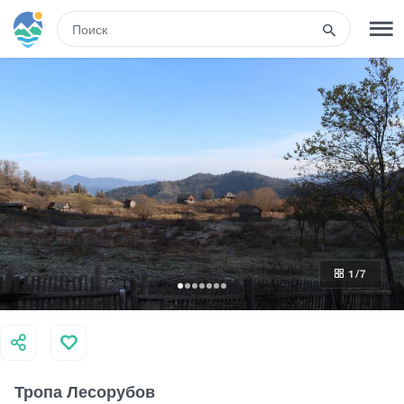
RUS
РЕГИСТРАЦИЯ
ВХОД
Туры
Гостиницы
1
/7
Транспорт
Развлечения
Тропа Лесорубов
Гиды