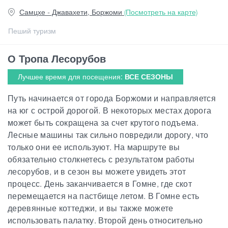
Самцхе - Джавахети, Боржоми
(Посмотреть на карте)
Статьи
Пеший туризм
О Тропа Лесорубов
Грузия
Лучшее время для посещения:
ВСЕ СЕЗОНЫ
Путь начинается от города Боржоми и направляется
на юг с острой дорогой. В некоторых местах дорога
может быть сокращена за счет крутого подъема.
Лесные машины так сильно повредили дорогу, что
только они ее используют. На маршруте вы
обязательно столкнетесь с результатом работы
лесорубов, и в сезон вы можете увидеть этот
процесс. День заканчивается в Гомне, где скот
перемещается на пастбище летом. В Гомне есть
деревянные коттеджи, и вы также можете
использовать палатку. Второй день относительно