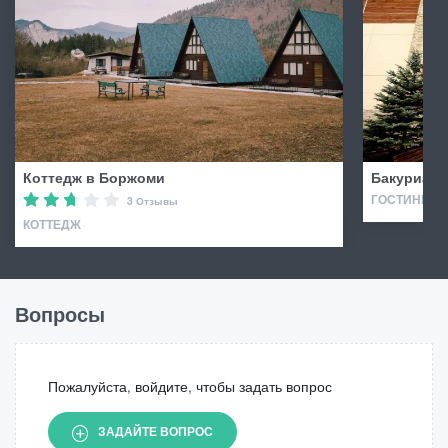
Коттедж в Боржоми
Бакуриани
ГОСТИНИЦА 
3 Отзывы
КОТТЕДЖ
Вопросы
Пожалуйста, войдите, чтобы задать вопрос
ЗАДАЙТЕ ВОПРОС