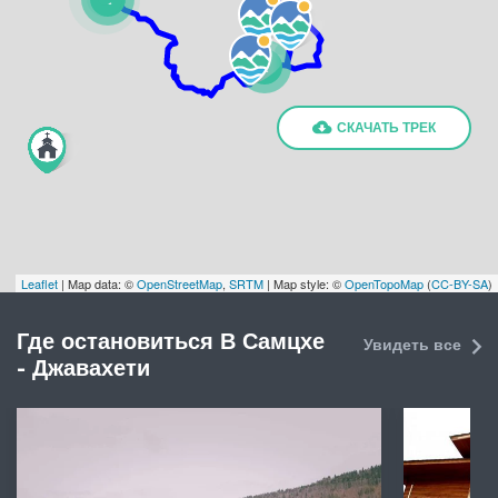
2
СКАЧАТЬ ТРЕК
Leaflet
| Map data: ©
OpenStreetMap
,
SRTM
| Map style: ©
OpenTopoMap
(
CC-BY-SA
)
Где остановиться В Самцхе
Увидеть все
- Джавахети