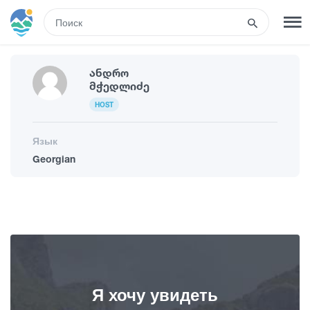
RUS
Ანდრო
РЕГИСТРАЦИЯ
ВХОД
Მჭედლიძე
HOST
Туры
Язык
Georgian
Гостиницы
Транспорт
Развлечения
Я хочу увидеть
Гиды