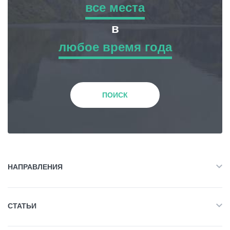
все места
все места
в
Статьи
любое время года
Приключенческий Тур
любое время года
Грузия
Природа
Зима
ПОИСК
История и Культура
Весна
Жилье
Лето
НАПРАВЛЕНИЯ
Объект Питания
Все
Осень
СТАТЬИ
Приключенческий Тур