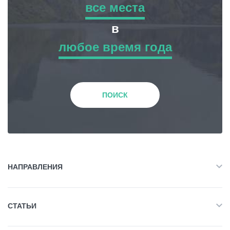
все места
все места
в
Гиды
любое время года
Приключенческий Тур
любое время года
Статьи
Природа
Зима
Транспорт
ПОИСК
История и Культура
События
Весна
Планирование поездки
Жилье
Лето
НАПРАВЛЕНИЯ
Грузия
Объект Питания
Все
Осень
СТАТЬИ
Приключенческий Тур