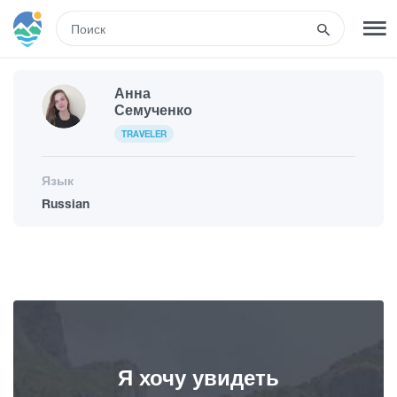
RUS
Анна
РЕГИСТРАЦИЯ
ВХОД
Семученко
TRAVELER
Развлечения
Язык
Russian
Туры
Маршруты
Гостиницы
Я хочу увидеть
Еда и вино