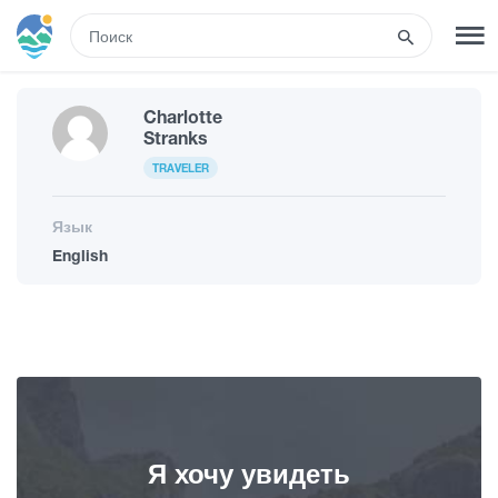
RUS
Charlotte
РЕГИСТРАЦИЯ
ВХОД
Stranks
TRAVELER
Развлечения
Язык
English
Туры
Маршруты
Гостиницы
Я хочу увидеть
Еда и вино