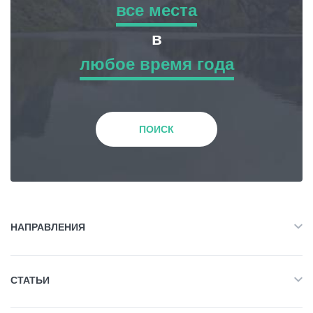
все места
все места
в
Гиды
любое время года
Приключенческий Тур
любое время года
Статьи
Природа
Зима
Транспорт
ПОИСК
История и Культура
События
Весна
Планирование поездки
Жилье
Лето
НАПРАВЛЕНИЯ
Грузия
Объект Питания
Все
Осень
СТАТЬИ
Приключенческий Тур