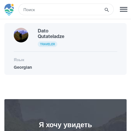
RUS
Dato
РЕГИСТРАЦИЯ
ВХОД
Qutateladze
TRAVELER
Туры
Язык
Georgian
Гостиницы
Транспорт
Развлечения
Я хочу увидеть
Гиды