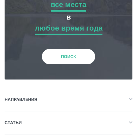
все места
все места
в
Статьи
любое время года
Приключенческий Тур
любое время года
Грузия
Природа
Зима
ПОИСК
История и Культура
Весна
Жилье
Лето
НАПРАВЛЕНИЯ
Объект Питания
Все
Осень
СТАТЬИ
Приключенческий Тур