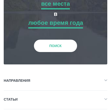
все места
все места
в
Статьи
любое время года
Приключенческий Тур
любое время года
Грузия
Природа
Зима
ПОИСК
История и Культура
Весна
Жилье
Лето
НАПРАВЛЕНИЯ
Объект Питания
Все
Осень
СТАТЬИ
Приключенческий Тур