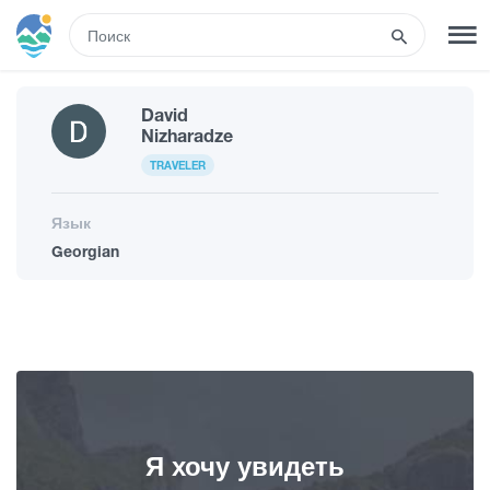
RUS
David
РЕГИСТРАЦИЯ
ВХОД
Nizharadze
TRAVELER
Туры
Язык
Georgian
Гостиницы
Транспорт
Развлечения
Я хочу увидеть
Гиды