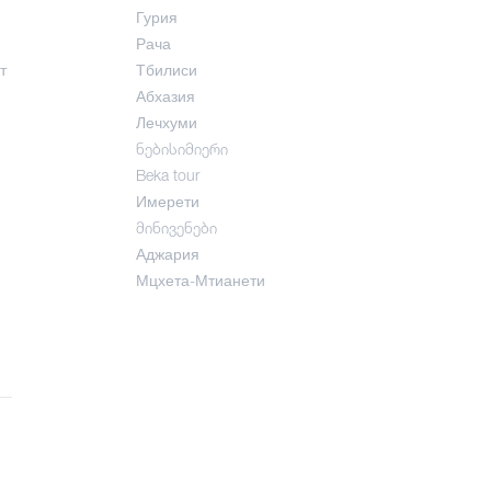
Гурия
Рача
т
Тбилиси
Абхазия
Лечхуми
ნებისიმიერი
Beka tour
Имерети
მინივენები
Аджария
Мцхета-Мтианети