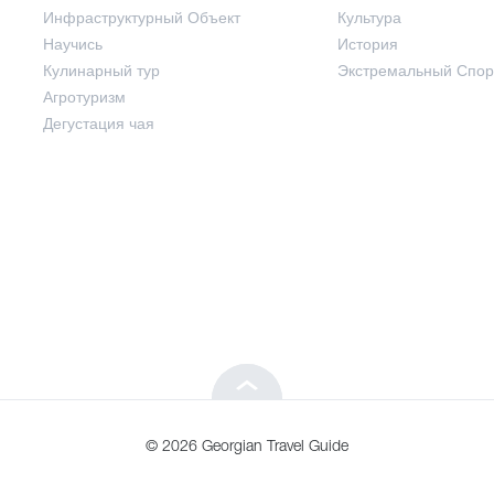
Инфраструктурный Объект
Культура
Развлечения / Покупки
Научись
История
Кулинарный тур
Экстремальный Спор
Инфраструктурный Объект
Агротуризм
Дегустация чая
Научись
Кулинарный тур
Агротуризм
Дегустация чая
© 2026 Georgian Travel Guide