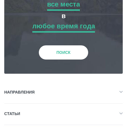
все места
все места
в
Статьи
любое время года
Приключенческий Тур
любое время года
Грузия
Природа
Зима
ПОИСК
История и Культура
Весна
Жилье
Лето
НАПРАВЛЕНИЯ
Объект Питания
Все
Осень
СТАТЬИ
Приключенческий Тур