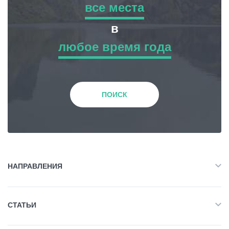
все места
все места
в
Статьи
любое время года
Приключенческий Тур
любое время года
Грузия
Природа
Зима
ПОИСК
История и Культура
Весна
Жилье
Лето
НАПРАВЛЕНИЯ
Объект Питания
Все
Осень
СТАТЬИ
Приключенческий Тур