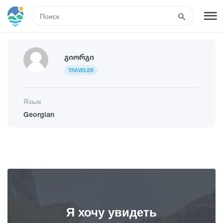
RUS
РЕГИСТРАЦИЯ
ВХОД
Გიორგი
TRAVELER
Туры
Язык
Georgian
Гостиницы
Транспорт
Развлечения
Я хочу увидеть
Гиды