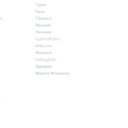
Гурия
Рача
т
Тбилиси
Абхазия
Лечхуми
ნებისიმიერი
Beka tour
Имерети
მინივენები
Аджария
Мцхета-Мтианети