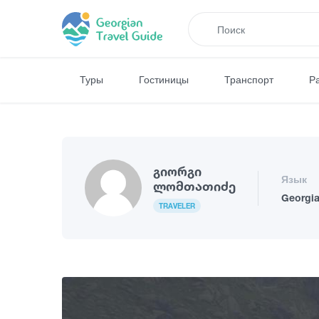
Туры
Гостиницы
Транспорт
Р
Გიორგი
Язык
Ლომთათიძე
Georgi
TRAVELER