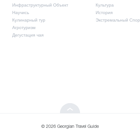
Инфраструктурный Объект
Культура
Развлечения / Покупки
Научись
История
Кулинарный тур
Экстремальный Спор
Инфраструктурный Объект
Агротуризм
Дегустация чая
Научись
Кулинарный тур
Агротуризм
Дегустация чая
© 2026 Georgian Travel Guide