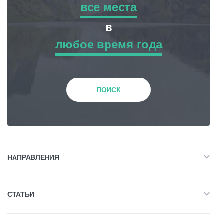
все места
все места
в
Статьи
любое время года
Приключенческий Тур
любое время года
Грузия
Природа
Зима
ПОИСК
История и Культура
Весна
Жилье
Лето
НАПРАВЛЕНИЯ
Объект Питания
Все
Осень
СТАТЬИ
Приключенческий Тур