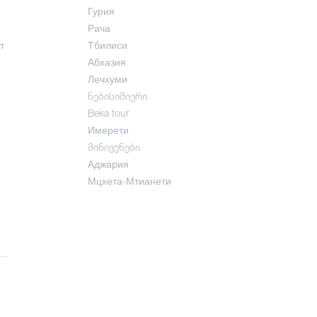
Гурия
Рача
т
Тбилиси
Абхазия
Лечхуми
ნებისიმიერი
Beka tour
Имерети
მინივენები
Аджария
Мцхета-Мтианети