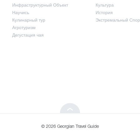
Инфраструктурный Объект
Культура
Развлечения / Покупки
Научись
История
Кулинарный тур
Экстремальный Спор
Инфраструктурный Объект
Агротуризм
Дегустация чая
Научись
Кулинарный тур
Агротуризм
Дегустация чая
© 2026 Georgian Travel Guide