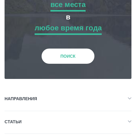
все места
все места
в
Гиды
любое время года
Приключенческий Тур
любое время года
Статьи
Природа
Зима
Транспорт
ПОИСК
История и Культура
События
Весна
Планирование поездки
Жилье
Лето
НАПРАВЛЕНИЯ
Грузия
Объект Питания
Все
Осень
СТАТЬИ
Приключенческий Тур