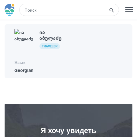
RUS
Ია
РЕГИСТРАЦИЯ
ВХОД
Აბულაძე
TRAVELER
Туры
Язык
Georgian
Гостиницы
Транспорт
Развлечения
Я хочу увидеть
Гиды