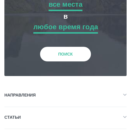
все места
все места
в
Статьи
любое время года
Приключенческий Тур
любое время года
Грузия
Природа
Зима
ПОИСК
История и Культура
Весна
Жилье
Лето
НАПРАВЛЕНИЯ
Объект Питания
Все
Осень
СТАТЬИ
Приключенческий Тур