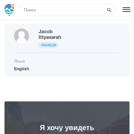
RUS
Jacob
РЕГИСТРАЦИЯ
ВХОД
Ittyavarah
TRAVELER
Развлечения
Язык
English
Туры
Маршруты
Гостиницы
Я хочу увидеть
Еда и вино