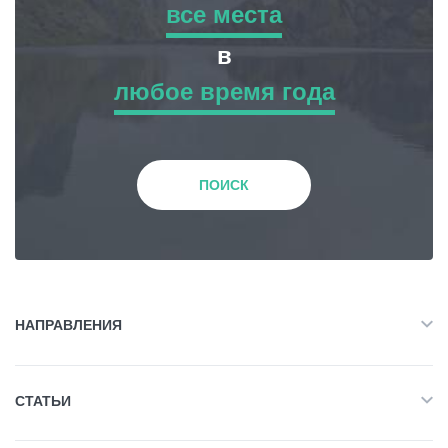
все места
все места
в
Гиды
любое время года
Приключенческий Тур
любое время года
Статьи
Природа
Зима
Транспорт
ПОИСК
История и Культура
События
Весна
Планирование поездки
Жилье
Лето
НАПРАВЛЕНИЯ
Грузия
Объект Питания
Все
Осень
СТАТЬИ
Приключенческий Тур