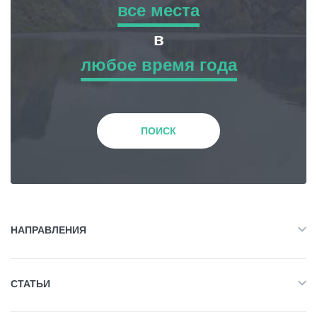
все места
все места
в
Статьи
любое время года
Приключенческий Тур
любое время года
Грузия
Природа
Зима
ПОИСК
История и Культура
Весна
Жилье
Лето
НАПРАВЛЕНИЯ
Объект Питания
Все
Осень
СТАТЬИ
Приключенческий Тур