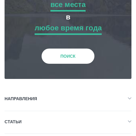
все места
все места
в
Статьи
любое время года
Приключенческий Тур
любое время года
Грузия
Природа
Зима
ПОИСК
История и Культура
Весна
Жилье
Лето
НАПРАВЛЕНИЯ
Объект Питания
Все
Осень
СТАТЬИ
Приключенческий Тур