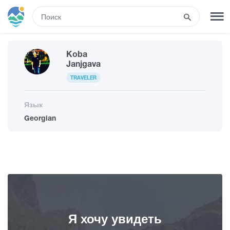
RUS
Koba
РЕГИСТРАЦИЯ
ВХОД
Janjgava
TRAVELER
Туры
Язык
Georgian
Гостиницы
Транспорт
Развлечения
Я хочу увидеть
Гиды