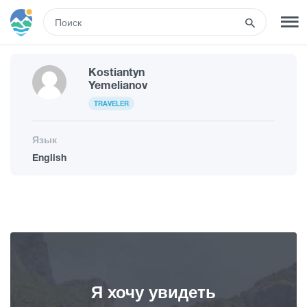
RUS
Kostiantyn
РЕГИСТРАЦИЯ
ВХОД
Yemelianov
TRAVELER
Развлечения
Язык
English
Туры
Маршруты
Гостиницы
Я хочу увидеть
Еда и вино