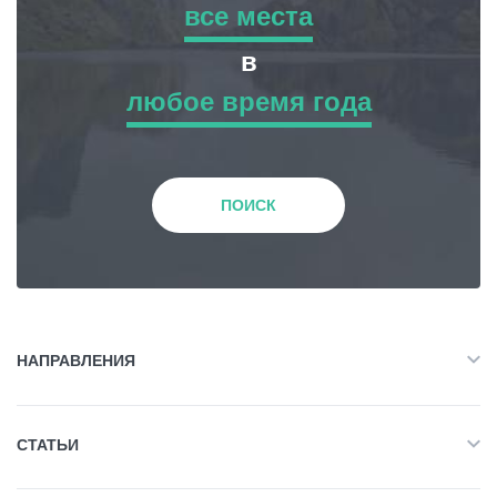
все места
все места
в
Гиды
любое время года
Приключенческий Тур
любое время года
Статьи
Природа
Зима
Транспорт
ПОИСК
История и Культура
События
Весна
Планирование поездки
Жилье
Лето
НАПРАВЛЕНИЯ
Грузия
Объект Питания
Все
Осень
СТАТЬИ
Приключенческий Тур