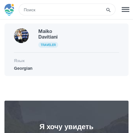
RUS
Maiko
РЕГИСТРАЦИЯ
ВХОД
Davitiani
TRAVELER
Туры
Язык
Georgian
Гостиницы
Транспорт
Развлечения
Я хочу увидеть
Гиды