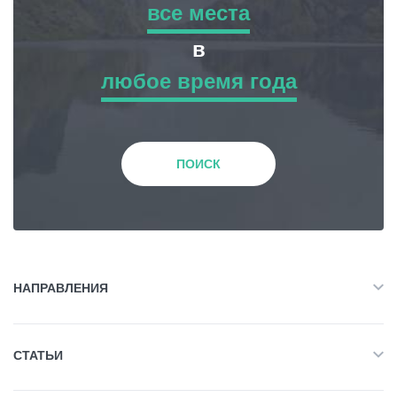
все места
все места
в
Статьи
любое время года
Приключенческий Тур
любое время года
Грузия
Природа
Зима
ПОИСК
История и Культура
Весна
Жилье
Лето
НАПРАВЛЕНИЯ
Объект Питания
Все
Осень
СТАТЬИ
Приключенческий Тур