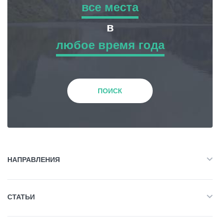
все места
все места
в
Статьи
любое время года
Приключенческий Тур
любое время года
Грузия
Природа
Зима
ПОИСК
История и Культура
Весна
Жилье
Лето
НАПРАВЛЕНИЯ
Объект Питания
Все
Осень
СТАТЬИ
Приключенческий Тур