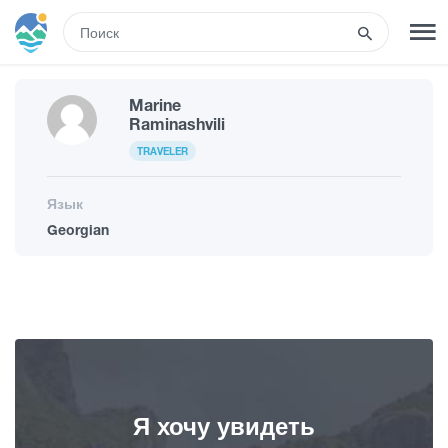
RUS
Marine
РЕГИСТРАЦИЯ
ВХОД
Raminashvili
TRAVELER
Туры
Язык
Georgian
Гостиницы
Транспорт
Развлечения
Я хочу увидеть
Гиды