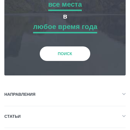
все места
все места
в
Гиды
любое время года
Приключенческий Тур
любое время года
Статьи
Природа
Зима
Транспорт
ПОИСК
История и Культура
События
Весна
Планирование поездки
Жилье
Лето
НАПРАВЛЕНИЯ
Грузия
Объект Питания
Все
Осень
СТАТЬИ
Приключенческий Тур