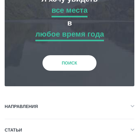
все места
все места
Статьи
в
любое время года
Грузия
Приключенческий Тур
любое время года
Природа
Зима
ПОИСК
История и Культура
Весна
Жилье
Лето
НАПРАВЛЕНИЯ
Объект Питания
Все
Осень
СТАТЬИ
Приключенческий Тур