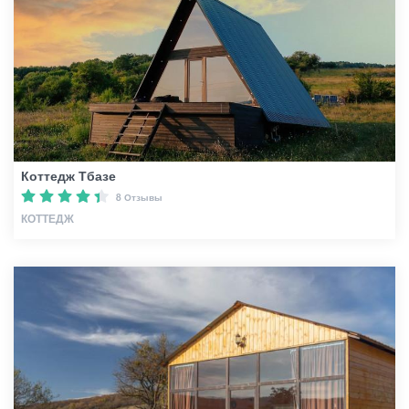
Гиды
Статьи
Транспорт
Коттедж Тбазе
8 Отзывы
КОТТЕДЖ
События
Планирование поездки
Грузия