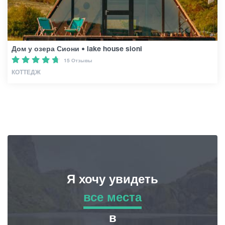
Дом у озера Сиони • lake house sioni
15 Отзывы
КОТТЕДЖ
Я хочу увидеть
все места
все места
в