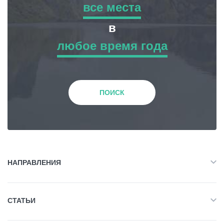
все места
все места
в
Статьи
любое время года
Приключенческий Тур
любое время года
Грузия
Природа
Зима
ПОИСК
История и Культура
Весна
Жилье
Лето
НАПРАВЛЕНИЯ
Объект Питания
Все
Осень
СТАТЬИ
Приключенческий Тур