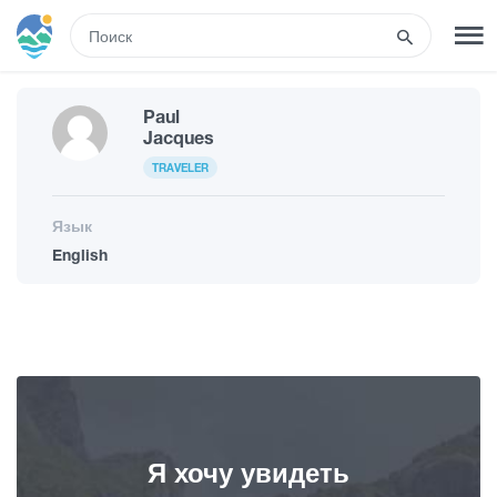
RUS
Paul
РЕГИСТРАЦИЯ
ВХОД
Jacques
TRAVELER
Туры
Язык
English
Гостиницы
Транспорт
Развлечения
Я хочу увидеть
Гиды