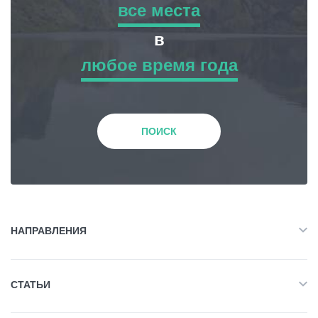
все места
все места
в
Статьи
любое время года
Приключенческий Тур
любое время года
Грузия
Природа
Зима
ПОИСК
История и Культура
Весна
Жилье
Лето
НАПРАВЛЕНИЯ
Объект Питания
Все
Осень
СТАТЬИ
Приключенческий Тур