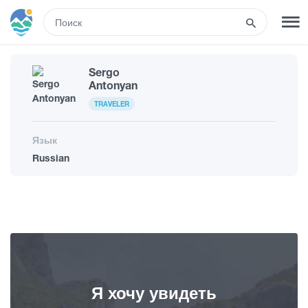
RUS
Sergo
РЕГИСТРАЦИЯ
ВХОД
Antonyan
TRAVELER
Развлечения
Язык
Russian
Туры
Маршруты
Гостиницы
Я хочу увидеть
Еда и вино