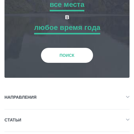
все места
все места
в
Гиды
любое время года
Приключенческий Тур
любое время года
Статьи
Природа
Зима
Транспорт
ПОИСК
История и Культура
События
Весна
Планирование поездки
Жилье
Лето
НАПРАВЛЕНИЯ
Грузия
Объект Питания
Все
Осень
СТАТЬИ
Приключенческий Тур