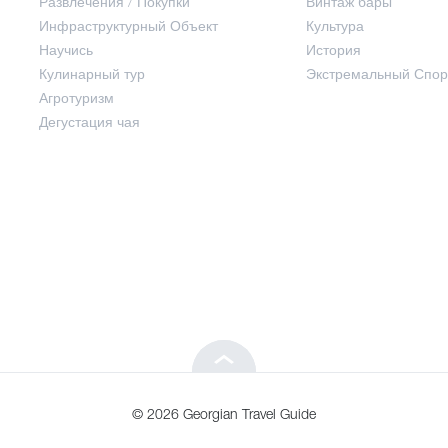
Развлечения / Покупки
Винтаж бары
Инфраструктурный Объект
Культура
Развлечения / Покупки
Научись
История
Кулинарный тур
Экстремальный Спор
Инфраструктурный Объект
Агротуризм
Дегустация чая
Научись
Кулинарный тур
Агротуризм
Дегустация чая
© 2026 Georgian Travel Guide