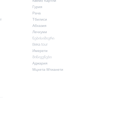
Квемо Картли
Гурия
Рача
т
Тбилиси
Абхазия
Лечхуми
ნებისიმიერი
Beka tour
Имерети
მინივენები
Аджария
Мцхета-Мтианети