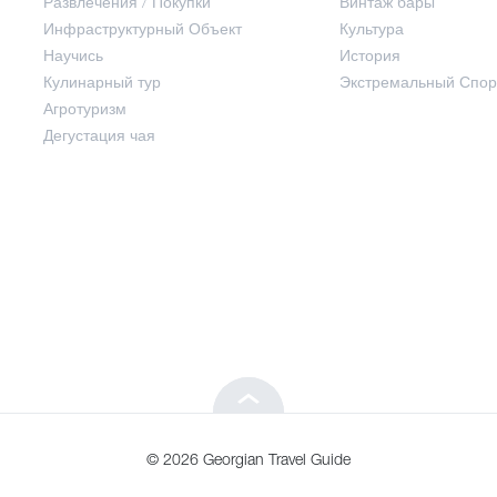
Развлечения / Покупки
Винтаж бары
Инфраструктурный Объект
Культура
Развлечения / Покупки
Научись
История
Кулинарный тур
Экстремальный Спор
Инфраструктурный Объект
Агротуризм
Дегустация чая
Научись
Кулинарный тур
Агротуризм
Дегустация чая
© 2026 Georgian Travel Guide