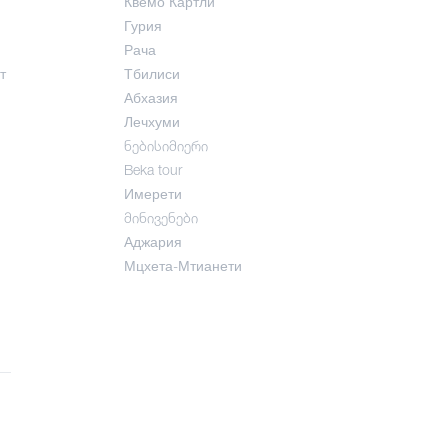
Квемо Картли
Гурия
Рача
т
Тбилиси
Абхазия
Лечхуми
ნებისიმიერი
Beka tour
Имерети
მინივენები
Аджария
Мцхета-Мтианети