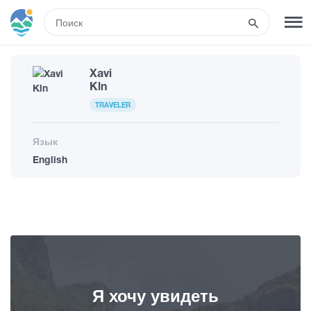
RUS
Xavi
РЕГИСТРАЦИЯ
ВХОД
Kln
TRAVELER
Туры
Язык
English
Гостиницы
Транспорт
Развлечения
Я хочу увидеть
Гиды