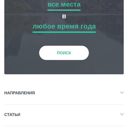
все места
все места
в
Статьи
любое время года
Приключенческий Тур
любое время года
Грузия
Природа
Зима
ПОИСК
История и Культура
Весна
Жилье
Лето
НАПРАВЛЕНИЯ
Объект Питания
Все
Осень
СТАТЬИ
Приключенческий Тур