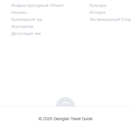
Инфраструктурный Объект
Культура
Развлечения / Покупки
Научись
История
Кулинарный тур
Экстремальный Спор
Инфраструктурный Объект
Агротуризм
Дегустация чая
Научись
Кулинарный тур
Агротуризм
Дегустация чая
© 2026 Georgian Travel Guide