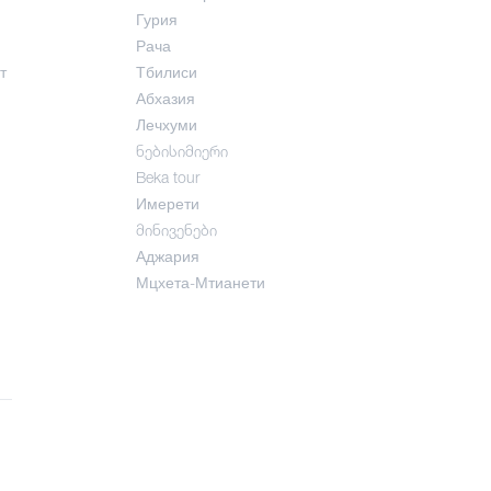
Гурия
Рача
т
Тбилиси
Абхазия
Лечхуми
ნებისიმიერი
Beka tour
Имерети
მინივენები
Аджария
Мцхета-Мтианети