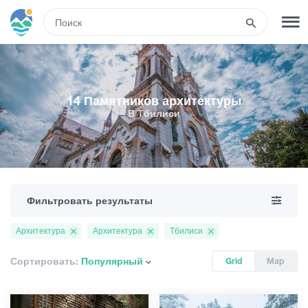
RUS
РЕГИСТРАЦИЯ
ВХОД
14 Памятников архитектуры
В Тбилиси
Туры
Гостиницы
Фильтровать результаты
Транспорт
Архитектура
Архитектура
Тбилиси
Развлечения
Сортировать:
Популярный
Grid
Map
Гиды