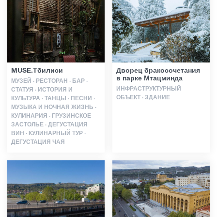
Статьи
Грузия
MUSE.Тбилиси
Дворец бракосочетания
в парке Мтацминда
МУЗЕЙ · РЕСТОРАН · БАР ·
ИНФРАСТРУКТУРНЫЙ
СТАТУЯ · ИСТОРИЯ И
ОБЪЕКТ · ЗДАНИЕ
КУЛЬТУРА · ТАНЦЫ · ПЕСНИ ·
МУЗЫКА И НОЧНАЯ ЖИЗНЬ ·
КУЛИНАРИЯ · ГРУЗИНСКОЕ
ЗАСТОЛЬЕ · ДЕГУСТАЦИЯ
ВИН · КУЛИНАРНЫЙ ТУР ·
ДЕГУСТАЦИЯ ЧАЯ