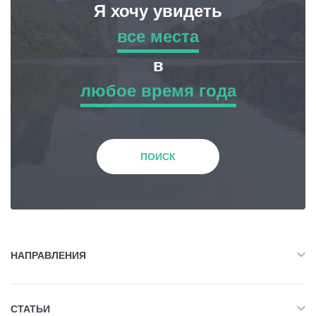
Я хочу увидеть
все места
все места
в
любое время года
Приключенческий Тур
любое время года
Природа
Зима
ПОИСК
История и Культура
Весна
Жилье
Лето
НАПРАВЛЕНИЯ
Объект Питания
Все
Осень
СТАТЬИ