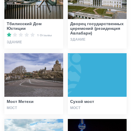
Тбилисский Дом
Дворец государственных
Юстиции
церемоний (резиденция
Авлабари)
1 Отзывы
ЗДАНИЕ
ЗДАНИЕ
Мост Метехи
Сухой мост
МОСТ
МОСТ