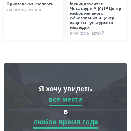
Эриставская крепость
Муниципалитет
Чохатаури A (A) IP Центр
КРЕПОСТЬ · МУЗЕЙ
неформального
образования и центр
защиты культурного
наследия
КРЕПОСТЬ · МУЗЕЙ
Я хочу увидеть
все места
все места
в
любое время года
Приключенческий Тур
любое время года