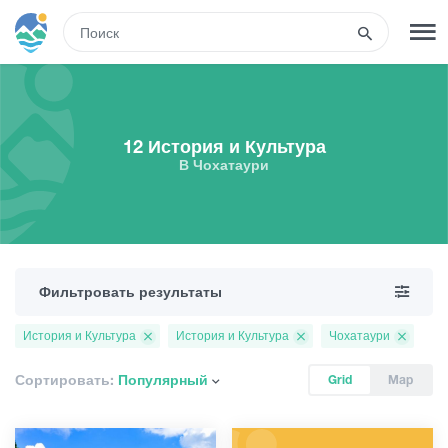
RUS
РЕГИСТРАЦИЯ
ВХОД
12 История и Культура
В Чохатаури
Туры
Гостиницы
Фильтровать результаты
Транспорт
История и Культура
История и Культура
Чохатаури
Развлечения
Сортировать:
Популярный
Grid
Map
Гиды