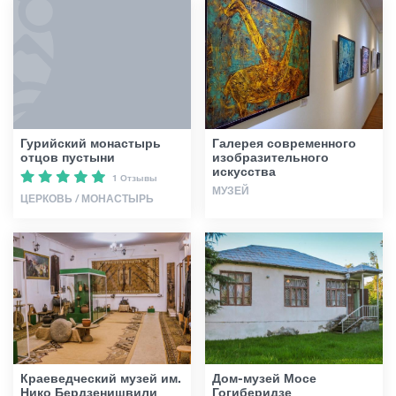
Гурийский монастырь
Галерея современного
отцов пустыни
изобразительного
искусства
1 Отзывы
МУЗЕЙ
ЦЕРКОВЬ / МОНАСТЫРЬ
Краеведческий музей им.
Дом-музей Мосе
Нико Бердзенишвили
Гогиберидзе