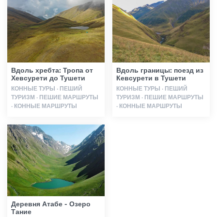
Гиды
Статьи
Вдоль хребта: Тропа от
Вдоль границы: поезд из
Хевсурети до Тушети
Кевсурети в Тушети
Транспорт
КОННЫЕ ТУРЫ · ПЕШИЙ
КОННЫЕ ТУРЫ · ПЕШИЙ
ТУРИЗМ · ПЕШИЕ МАРШРУТЫ
ТУРИЗМ · ПЕШИЕ МАРШРУТЫ
· КОННЫЕ МАРШРУТЫ
· КОННЫЕ МАРШРУТЫ
События
Планирование поездки
Грузия
Деревня Атабе - Озеро
Тание