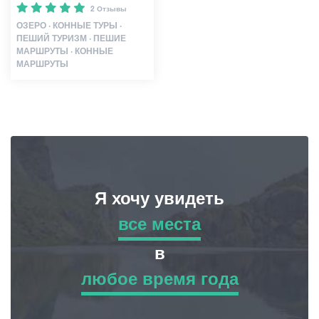
2 Отзывы
ОЗЕРО · КОННЫЕ ТУРЫ ·
ПЕШИЙ ТУРИЗМ · ПЕШИЕ
МАРШРУТЫ · КОННЫЕ
МАРШРУТЫ
Я хочу увидеть
все места
все места
в
любое время года
Приключенческий Тур
любое время года