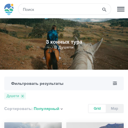
RUS
РЕГИСТРАЦИЯ
ВХОД
3 конных тура
В Душети
Развлечения
Туры
Фильтровать результаты
Маршруты
Душети
Гостиницы
Сортировать:
Популярный
Grid
Map
Еда и вино