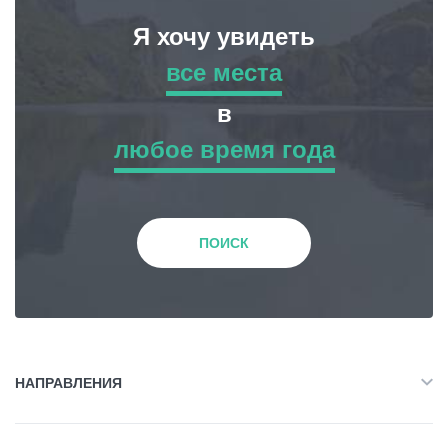
Я хочу увидеть
все места
все места
в
любое время года
Приключенческий Тур
любое время года
Природа
Зима
ПОИСК
История и Культура
Весна
Жилье
Лето
НАПРАВЛЕНИЯ
Объект Питания
Все