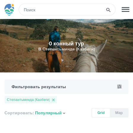
RUS
РЕГИСТРАЦИЯ
ВХОД
0 конный тур
В Степантьминде (Казбеги)
Туры
Гостиницы
Фильтровать результаты
Транспорт
Степантьминда (Казбеги)
Развлечения
Сортировать:
Популярный
Grid
Map
Гиды